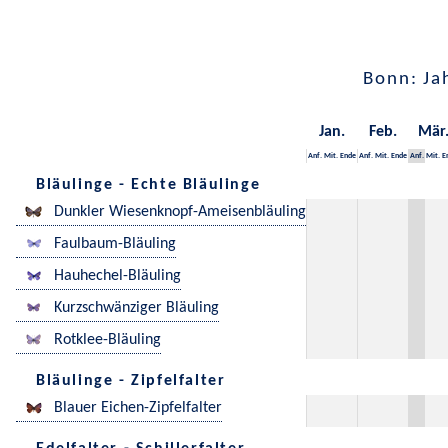
Bonn: Ja
Jan.
Feb.
Mär
Anf.
Mit.
Ende
Anf.
Mit.
Ende
Anf.
Mit.
E
Bläulinge - Echte Bläulinge
Dunkler Wiesenknopf-Ameisenbläuling
Faulbaum-Bläuling
Hauhechel-Bläuling
Kurzschwänziger Bläuling
Rotklee-Bläuling
Bläulinge - Zipfelfalter
Blauer Eichen-Zipfelfalter