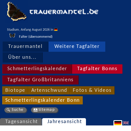
Stadium, Anfang August 2026 in 
Falter (übersommernd)
Trauermantel
Weitere Tagfalter
Über uns...
Schmetterlingskalender
Tagfalter Bonns
Tagfalter Großbritanniens
Biotope
Artenschwund
Fotos & Videos
Schmetterlingskalender Bonn
Suche
Sitemap
Tagesansicht
Jahresansicht