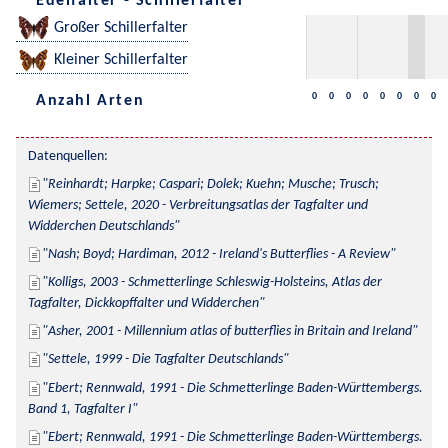
Edelfalter - Schillerfalter
Großer Schillerfalter
Kleiner Schillerfalter
0
0
0
0
0
0
0
0
Anzahl Arten
Datenquellen:
Reinhardt; Harpke; Caspari; Dolek; Kuehn; Musche; Trusch; 
Wiemers; Settele, 2020 - Verbreitungsatlas der Tagfalter und 
Widderchen Deutschlands
Nash; Boyd; Hardiman, 2012 - Ireland's Butterflies - A Review
Kolligs, 2003 - Schmetterlinge Schleswig-Holsteins, Atlas der 
Tagfalter, Dickkopffalter und Widderchen
Asher, 2001 - Millennium atlas of butterflies in Britain and Ireland
Settele, 1999 - Die Tagfalter Deutschlands
Ebert; Rennwald, 1991 - Die Schmetterlinge Baden-Württembergs. 
Band 1, Tagfalter I
Ebert; Rennwald, 1991 - Die Schmetterlinge Baden-Württembergs. 