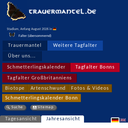
Stadium, Anfang August 2026 in 
Falter (übersommernd)
Trauermantel
Weitere Tagfalter
Über uns...
Schmetterlingskalender
Tagfalter Bonns
Tagfalter Großbritanniens
Biotope
Artenschwund
Fotos & Videos
Schmetterlingskalender Bonn
Suche
Sitemap
Tagesansicht
Jahresansicht