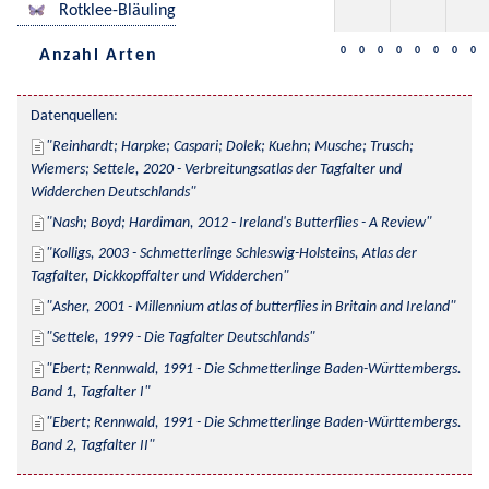
Rotklee-Bläuling
0
0
0
0
0
0
0
0
Anzahl Arten
Datenquellen:
Reinhardt; Harpke; Caspari; Dolek; Kuehn; Musche; Trusch; 
Wiemers; Settele, 2020 - Verbreitungsatlas der Tagfalter und 
Widderchen Deutschlands
Nash; Boyd; Hardiman, 2012 - Ireland's Butterflies - A Review
Kolligs, 2003 - Schmetterlinge Schleswig-Holsteins, Atlas der 
Tagfalter, Dickkopffalter und Widderchen
Asher, 2001 - Millennium atlas of butterflies in Britain and Ireland
Settele, 1999 - Die Tagfalter Deutschlands
Ebert; Rennwald, 1991 - Die Schmetterlinge Baden-Württembergs. 
Band 1, Tagfalter I
Ebert; Rennwald, 1991 - Die Schmetterlinge Baden-Württembergs. 
Band 2, Tagfalter II