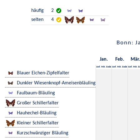
häufig
2
selten
4
Bonn: J
Jan.
Feb.
Mär
Anf.
Mit.
Ende
Anf.
Mit.
Ende
Anf.
Mit.
E
Blauer Eichen-Zipfelfalter
Dunkler Wiesenknopf-Ameisenbläuling
Faulbaum-Bläuling
Großer Schillerfalter
Hauhechel-Bläuling
Kleiner Schillerfalter
Kurzschwänziger Bläuling