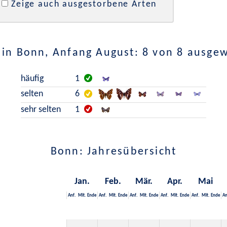
Zeige auch ausgestorbene Arten
in Bonn, Anfang August: 8 von 8 ausge
häufig
1
selten
6
sehr selten
1
Bonn: Jahresübersicht
Jan.
Feb.
Mär.
Apr.
Mai
Anf.
Mit.
Ende
Anf.
Mit.
Ende
Anf.
Mit.
Ende
Anf.
Mit.
Ende
Anf.
Mit.
Ende
An