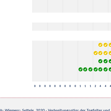
0
0
0
0
0
0
0
0
0
1
1
1
2
4
4
h; Wiemers; Settele, 2020 - Verbreitungsatlas der Tagfalter u