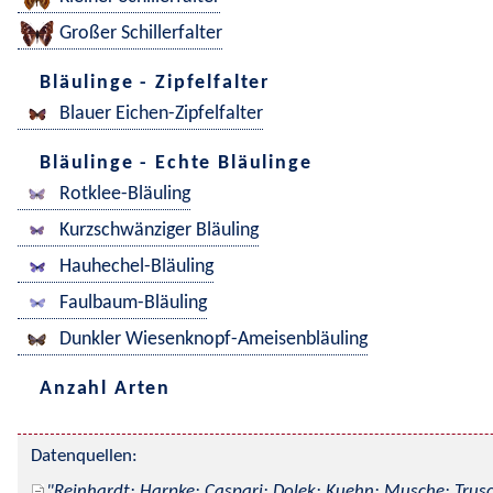
Großer Schillerfalter
Bläulinge - Zipfelfalter
Blauer Eichen-Zipfelfalter
Bläulinge - Echte Bläulinge
Rotklee-Bläuling
Kurzschwänziger Bläuling
Hauhechel-Bläuling
Faulbaum-Bläuling
Dunkler Wiesenknopf-Ameisenbläuling
Anzahl Arten
Datenquellen:
Reinhardt; Harpke; Caspari; Dolek; Kuehn; Musche; Trusc