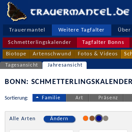
Trauermantel
Weitere Tagfalter
Über 
Schmetterlingskalender
Tagfalter Bonns
Biotope
Artenschwund
Fotos & Videos
Sc
Tagesansicht
Jahresansicht
BONN: SCHMETTERLINGSKALENDER
Familie
Art
Präsenz
Sortierung:
Alle Arten
Ändern