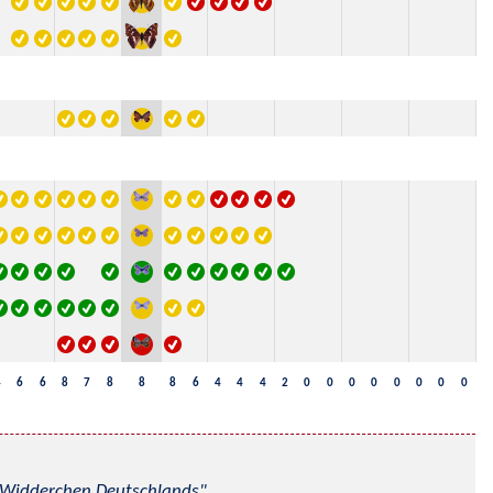
4
6
6
8
7
8
8
8
6
4
4
4
2
0
0
0
0
0
0
0
0
nd Widderchen Deutschlands