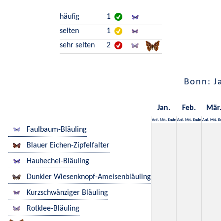
häufig
1
selten
1
sehr selten
2
Bonn: J
Jan.
Feb.
Mär
Anf.
Mit.
Ende
Anf.
Mit.
Ende
Anf.
Mit.
E
Faulbaum-Bläuling
Blauer Eichen-Zipfelfalter
Hauhechel-Bläuling
Dunkler Wiesenknopf-Ameisenbläuling
Kurzschwänziger Bläuling
Rotklee-Bläuling