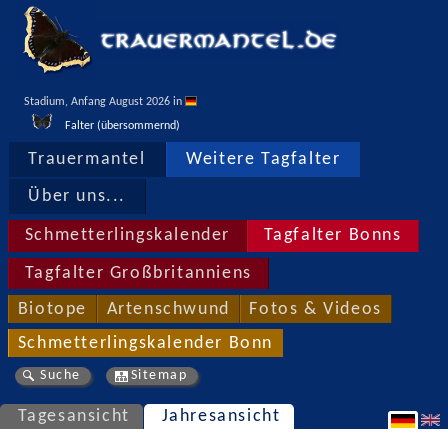
Stadium, Anfang August 2026 in 
Falter (übersommernd)
Trauermantel
Weitere Tagfalter
Über uns...
Schmetterlingskalender
Tagfalter Bonns
Tagfalter Großbritanniens
Biotope
Artenschwund
Fotos & Videos
Schmetterlingskalender Bonn
Suche
Sitemap
Tagesansicht
Jahresansicht