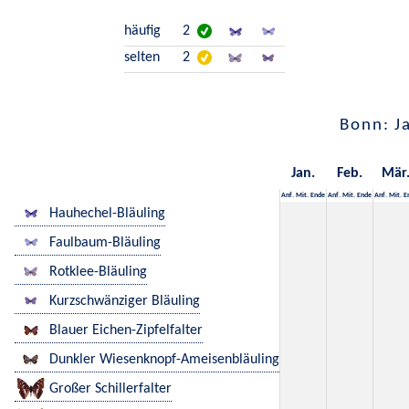
häufig
2
selten
2
Bonn: J
Jan.
Feb.
Mär
Anf.
Mit.
Ende
Anf.
Mit.
Ende
Anf.
Mit.
E
Hauhechel-Bläuling
Faulbaum-Bläuling
Rotklee-Bläuling
Kurzschwänziger Bläuling
Blauer Eichen-Zipfelfalter
Dunkler Wiesenknopf-Ameisenbläuling
Großer Schillerfalter