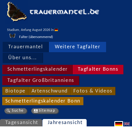
Stadium, Anfang August 2026 in 
Falter (übersommernd)
Trauermantel
Weitere Tagfalter
Über uns...
Schmetterlingskalender
Tagfalter Bonns
Tagfalter Großbritanniens
Biotope
Artenschwund
Fotos & Videos
Schmetterlingskalender Bonn
Suche
Sitemap
Tagesansicht
Jahresansicht