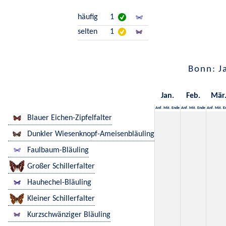
häufig
1
selten
1
Bonn: J
Jan.
Feb.
Mär
Anf.
Mit.
Ende
Anf.
Mit.
Ende
Anf.
Mit.
E
Blauer Eichen-Zipfelfalter
Dunkler Wiesenknopf-Ameisenbläuling
Faulbaum-Bläuling
Großer Schillerfalter
Hauhechel-Bläuling
Kleiner Schillerfalter
Kurzschwänziger Bläuling