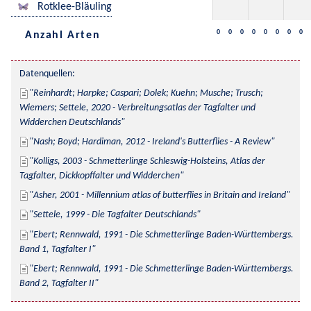
Rotklee-Bläuling
0
0
0
0
0
0
0
0
Anzahl Arten
Datenquellen:
Reinhardt; Harpke; Caspari; Dolek; Kuehn; Musche; Trusch; 
Wiemers; Settele, 2020 - Verbreitungsatlas der Tagfalter und 
Widderchen Deutschlands
Nash; Boyd; Hardiman, 2012 - Ireland's Butterflies - A Review
Kolligs, 2003 - Schmetterlinge Schleswig-Holsteins, Atlas der 
Tagfalter, Dickkopffalter und Widderchen
Asher, 2001 - Millennium atlas of butterflies in Britain and Ireland
Settele, 1999 - Die Tagfalter Deutschlands
Ebert; Rennwald, 1991 - Die Schmetterlinge Baden-Württembergs. 
Band 1, Tagfalter I
Ebert; Rennwald, 1991 - Die Schmetterlinge Baden-Württembergs. 
Band 2, Tagfalter II