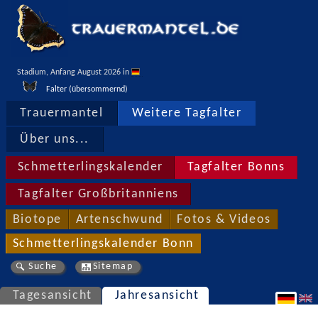
Stadium, Anfang August 2026 in 
Falter (übersommernd)
Trauermantel
Weitere Tagfalter
Über uns...
Schmetterlingskalender
Tagfalter Bonns
Tagfalter Großbritanniens
Biotope
Artenschwund
Fotos & Videos
Schmetterlingskalender Bonn
Suche
Sitemap
Tagesansicht
Jahresansicht