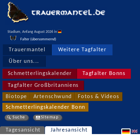
Stadium, Anfang August 2026 in 
Falter (übersommernd)
Trauermantel
Weitere Tagfalter
Über uns...
Schmetterlingskalender
Tagfalter Bonns
Tagfalter Großbritanniens
Biotope
Artenschwund
Fotos & Videos
Schmetterlingskalender Bonn
Suche
Sitemap
Tagesansicht
Jahresansicht