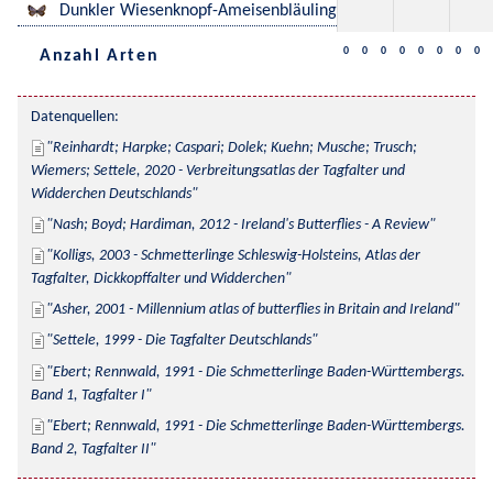
Dunkler Wiesenknopf-Ameisenbläuling
0
0
0
0
0
0
0
0
Anzahl Arten
Datenquellen:
Reinhardt; Harpke; Caspari; Dolek; Kuehn; Musche; Trusch; 
Wiemers; Settele, 2020 - Verbreitungsatlas der Tagfalter und 
Widderchen Deutschlands
Nash; Boyd; Hardiman, 2012 - Ireland's Butterflies - A Review
Kolligs, 2003 - Schmetterlinge Schleswig-Holsteins, Atlas der 
Tagfalter, Dickkopffalter und Widderchen
Asher, 2001 - Millennium atlas of butterflies in Britain and Ireland
Settele, 1999 - Die Tagfalter Deutschlands
Ebert; Rennwald, 1991 - Die Schmetterlinge Baden-Württembergs. 
Band 1, Tagfalter I
Ebert; Rennwald, 1991 - Die Schmetterlinge Baden-Württembergs. 
Band 2, Tagfalter II