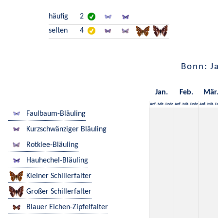
häufig
2
selten
4
Bonn: J
Jan.
Feb.
Mär
Anf.
Mit.
Ende
Anf.
Mit.
Ende
Anf.
Mit.
E
Faulbaum-Bläuling
Kurzschwänziger Bläuling
Rotklee-Bläuling
Hauhechel-Bläuling
Kleiner Schillerfalter
Großer Schillerfalter
Blauer Eichen-Zipfelfalter