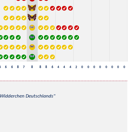
4
6
6
8
7
8
8
8
6
4
4
4
2
0
0
0
0
0
0
0
0
nd Widderchen Deutschlands