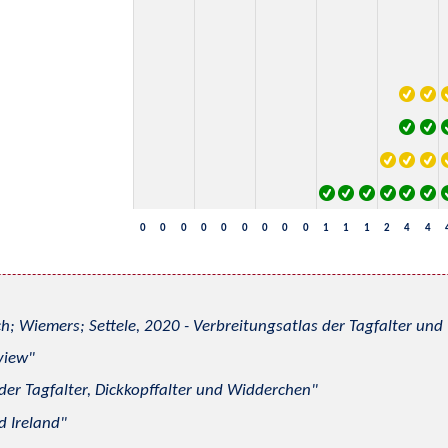
0
0
0
0
0
0
0
0
0
1
1
1
2
4
4
h; Wiemers; Settele, 2020 - Verbreitungsatlas der Tagfalter u
view
 der Tagfalter, Dickkopffalter und Widderchen
d Ireland