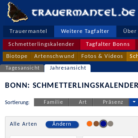
Trauermantel
Weitere Tagfalter
Über 
Schmetterlingskalender
Tagfalter Bonns
Biotope
Artenschwund
Fotos & Videos
Sc
Tagesansicht
Jahresansicht
BONN: SCHMETTERLINGSKALENDER
Familie
Art
Präsenz
Sortierung:
Alle Arten
Ändern