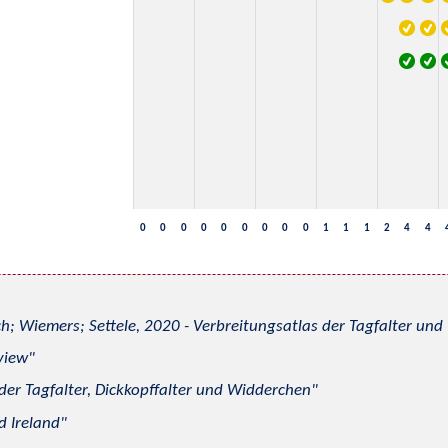
0
0
0
0
0
0
0
0
0
1
1
1
2
4
4
h; Wiemers; Settele, 2020 - Verbreitungsatlas der Tagfalter u
view
 der Tagfalter, Dickkopffalter und Widderchen
d Ireland