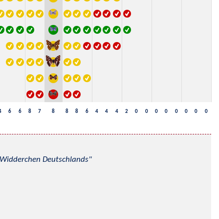
4
6
6
8
7
8
8
8
6
4
4
4
2
0
0
0
0
0
0
0
0
nd Widderchen Deutschlands