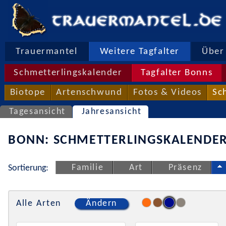
Trauermantel
Weitere Tagfalter
Über 
Schmetterlingskalender
Tagfalter Bonns
Biotope
Artenschwund
Fotos & Videos
Sc
Tagesansicht
Jahresansicht
BONN: SCHMETTERLINGSKALENDER
Familie
Art
Präsenz
Sortierung:
Alle Arten
Ändern