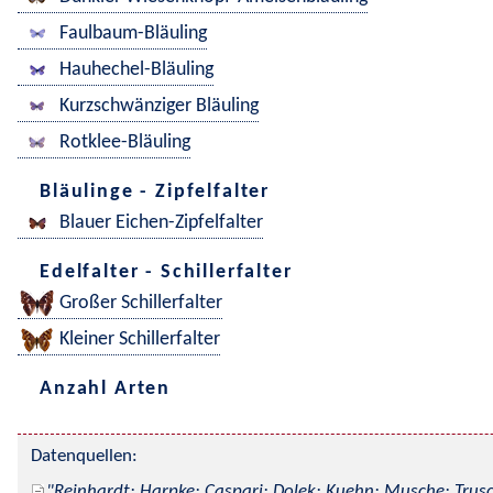
Faulbaum-Bläuling
Hauhechel-Bläuling
Kurzschwänziger Bläuling
Rotklee-Bläuling
Bläulinge - Zipfelfalter
Blauer Eichen-Zipfelfalter
Edelfalter - Schillerfalter
Großer Schillerfalter
Kleiner Schillerfalter
Anzahl Arten
Datenquellen:
Reinhardt; Harpke; Caspari; Dolek; Kuehn; Musche; Trusc