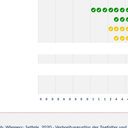
0
0
0
0
0
0
0
0
0
1
1
1
2
4
4
h; Wiemers; Settele, 2020 - Verbreitungsatlas der Tagfalter u