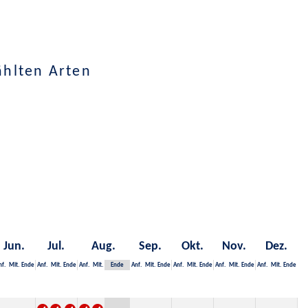
ählten Arten
Jun.
Jul.
Aug.
Sep.
Okt.
Nov.
Dez.
nf.
Mit.
Ende
Anf.
Mit.
Ende
Anf.
Mit.
Ende
Anf.
Mit.
Ende
Anf.
Mit.
Ende
Anf.
Mit.
Ende
Anf.
Mit.
Ende