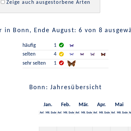
Zeige auch ausgestorbene Arten
 in Bonn, Ende August: 6 von 8 ausgew
häufig
1
selten
4
sehr selten
1
Bonn: Jahresübersicht
Jan.
Feb.
Mär.
Apr.
Mai
Anf.
Mit.
Ende
Anf.
Mit.
Ende
Anf.
Mit.
Ende
Anf.
Mit.
Ende
Anf.
Mit.
Ende
A