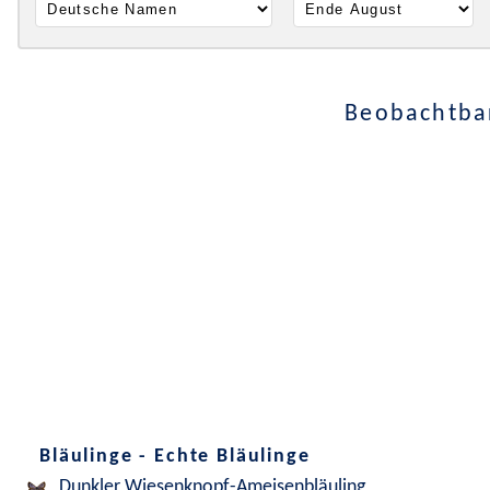
Beobachtbar
Bläulinge - Echte Bläulinge
Dunkler Wiesenknopf-Ameisenbläuling