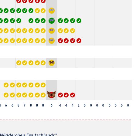
4
6
6
8
7
8
8
8
6
4
4
4
2
0
0
0
0
0
0
0
0
nd Widderchen Deutschlands