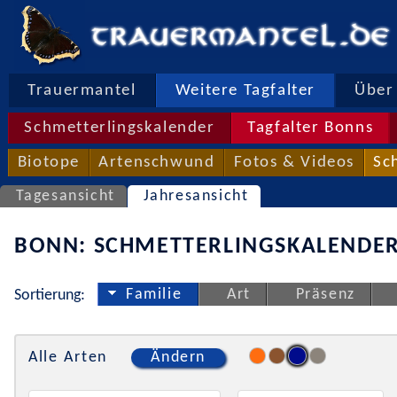
Trauermantel
Weitere Tagfalter
Über 
Schmetterlingskalender
Tagfalter Bonns
Biotope
Artenschwund
Fotos & Videos
Sc
Tagesansicht
Jahresansicht
BONN: SCHMETTERLINGSKALENDER
Familie
Art
Präsenz
Sortierung:
Alle Arten
Ändern