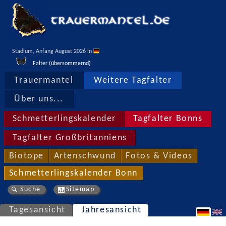
Stadium, Anfang August 2026 in 
Falter (übersommernd)
Trauermantel
Weitere Tagfalter
Über uns...
Schmetterlingskalender
Tagfalter Bonns
Tagfalter Großbritanniens
Biotope
Artenschwund
Fotos & Videos
Schmetterlingskalender Bonn
Suche
Sitemap
Tagesansicht
Jahresansicht