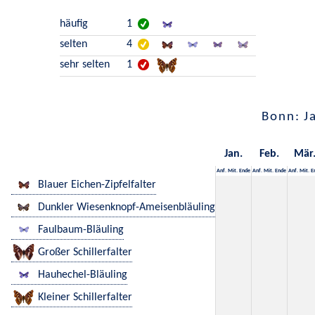
häufig
1
selten
4
sehr selten
1
Bonn: J
Jan.
Feb.
Mär
Anf.
Mit.
Ende
Anf.
Mit.
Ende
Anf.
Mit.
E
Blauer Eichen-Zipfelfalter
Dunkler Wiesenknopf-Ameisenbläuling
Faulbaum-Bläuling
Großer Schillerfalter
Hauhechel-Bläuling
Kleiner Schillerfalter