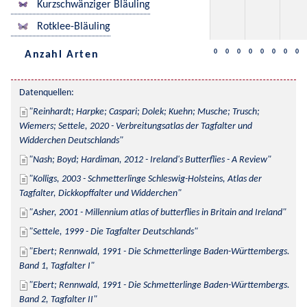
Kurzschwänziger Bläuling
Rotklee-Bläuling
0
0
0
0
0
0
0
0
Anzahl Arten
Datenquellen:
Reinhardt; Harpke; Caspari; Dolek; Kuehn; Musche; Trusch; 
Wiemers; Settele, 2020 - Verbreitungsatlas der Tagfalter und 
Widderchen Deutschlands
Nash; Boyd; Hardiman, 2012 - Ireland's Butterflies - A Review
Kolligs, 2003 - Schmetterlinge Schleswig-Holsteins, Atlas der 
Tagfalter, Dickkopffalter und Widderchen
Asher, 2001 - Millennium atlas of butterflies in Britain and Ireland
Settele, 1999 - Die Tagfalter Deutschlands
Ebert; Rennwald, 1991 - Die Schmetterlinge Baden-Württembergs. 
Band 1, Tagfalter I
Ebert; Rennwald, 1991 - Die Schmetterlinge Baden-Württembergs. 
Band 2, Tagfalter II