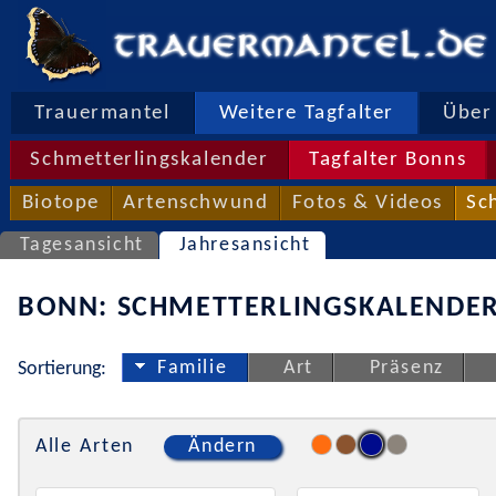
Trauermantel
Weitere Tagfalter
Über 
Schmetterlingskalender
Tagfalter Bonns
Biotope
Artenschwund
Fotos & Videos
Sc
Tagesansicht
Jahresansicht
BONN: SCHMETTERLINGSKALENDER
Familie
Art
Präsenz
Sortierung:
Alle Arten
Ändern