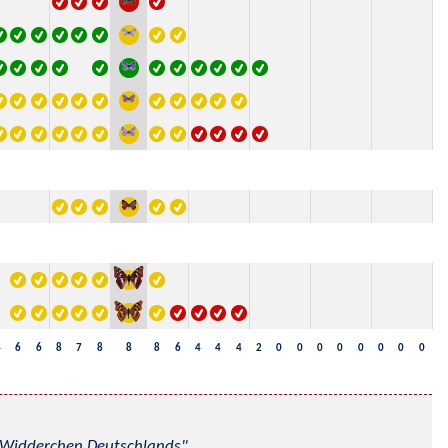
4
6
6
8
7
8
8
8
6
4
4
4
2
0
0
0
0
0
0
0
0
nd Widderchen Deutschlands