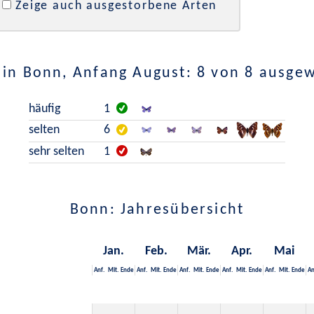
Zeige auch ausgestorbene Arten
in Bonn, Anfang August: 8 von 8 ausge
häufig
1
selten
6
sehr selten
1
Bonn: Jahresübersicht
Jan.
Feb.
Mär.
Apr.
Mai
Anf.
Mit.
Ende
Anf.
Mit.
Ende
Anf.
Mit.
Ende
Anf.
Mit.
Ende
Anf.
Mit.
Ende
An