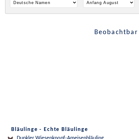
Beobachtbar 
Bläulinge - Echte Bläulinge
Dunkler Wiesenknopf-Ameisenbläuling