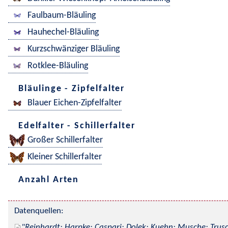
Faulbaum-Bläuling
Hauhechel-Bläuling
Kurzschwänziger Bläuling
Rotklee-Bläuling
Bläulinge - Zipfelfalter
Blauer Eichen-Zipfelfalter
Edelfalter - Schillerfalter
Großer Schillerfalter
Kleiner Schillerfalter
Anzahl Arten
Datenquellen:
Reinhardt; Harpke; Caspari; Dolek; Kuehn; Musche; Trusc