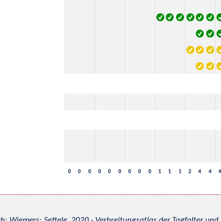
0
0
0
0
0
0
0
0
0
1
1
1
2
4
4
h; Wiemers; Settele, 2020 - Verbreitungsatlas der Tagfalter u