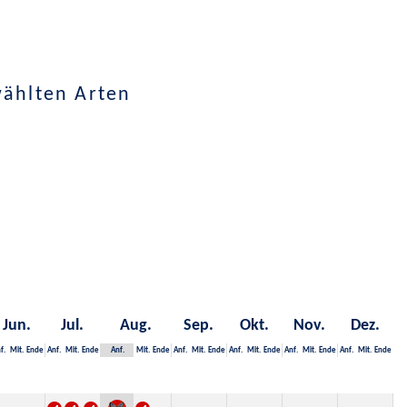
wählten Arten
Jun.
Jul.
Aug.
Sep.
Okt.
Nov.
Dez.
f.
Mit.
Ende
Anf.
Mit.
Ende
Anf.
Mit.
Ende
Anf.
Mit.
Ende
Anf.
Mit.
Ende
Anf.
Mit.
Ende
Anf.
Mit.
Ende