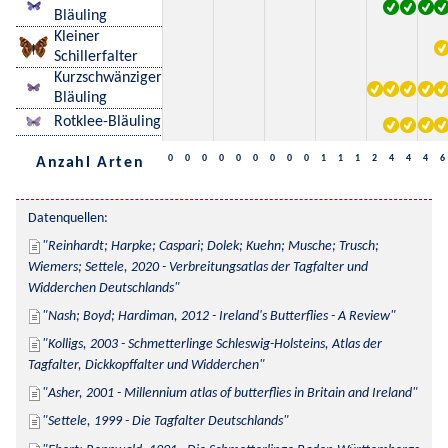
Bläuling
Kleiner
Schillerfalter
Kurzschwänziger
Bläuling
Rotklee-Bläuling
0
0
0
0
0
0
0
0
0
1
1
1
2
4
4
4
6
Anzahl Arten
Datenquellen:
Reinhardt; Harpke; Caspari; Dolek; Kuehn; Musche; Trusch; 
Wiemers; Settele, 2020 - Verbreitungsatlas der Tagfalter und 
Widderchen Deutschlands
Nash; Boyd; Hardiman, 2012 - Ireland's Butterflies - A Review
Kolligs, 2003 - Schmetterlinge Schleswig-Holsteins, Atlas der 
Tagfalter, Dickkopffalter und Widderchen
Asher, 2001 - Millennium atlas of butterflies in Britain and Ireland
Settele, 1999 - Die Tagfalter Deutschlands