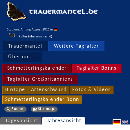
Stadium, Anfang August 2026 in 
Falter (übersommernd)
Trauermantel
Weitere Tagfalter
Über uns...
Schmetterlingskalender
Tagfalter Bonns
Tagfalter Großbritanniens
Biotope
Artenschwund
Fotos & Videos
Schmetterlingskalender Bonn
Suche
Sitemap
Tagesansicht
Jahresansicht