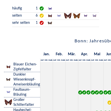
häufig
1
selten
6
sehr selten
1
Bonn: Jahresüb
Jan.
Feb.
Mär.
Apr.
Mai
Ju
Anf.
Mit.
Ende
Anf.
Mit.
Ende
Anf.
Mit.
Ende
Anf.
Mit.
Ende
Anf.
Mit.
Ende
Anf.
Mit
Blauer Eichen-
Zipfelfalter
Dunkler
Wiesenknopf-
Ameisenbläuling
Faulbaum-
Bläuling
Großer
Schillerfalter
Hauhechel-