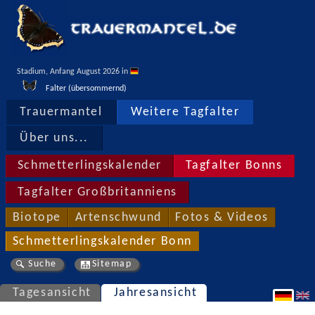
Stadium, Anfang August 2026 in 
Falter (übersommernd)
Trauermantel
Weitere Tagfalter
Über uns...
Schmetterlingskalender
Tagfalter Bonns
Tagfalter Großbritanniens
Biotope
Artenschwund
Fotos & Videos
Schmetterlingskalender Bonn
Suche
Sitemap
Tagesansicht
Jahresansicht