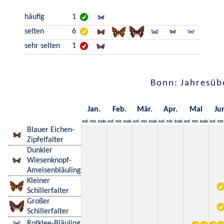
häufig
1
selten
6
sehr selten
1
Bonn: Jahresüb
Jan.
Feb.
Mär.
Apr.
Mai
Ju
Anf.
Mit.
Ende
Anf.
Mit.
Ende
Anf.
Mit.
Ende
Anf.
Mit.
Ende
Anf.
Mit.
Ende
Anf.
Mit
Blauer Eichen-
Zipfelfalter
Dunkler
Wiesenknopf-
Ameisenbläuling
Kleiner
Schillerfalter
Großer
Schillerfalter
Rotklee-Bläuling