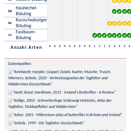
Hauhechel-
Bläuling
Kurzschwänziger
Bläuling
Faulbaum-
Bläuling
0
0
0
0
0
0
0
0
0
1
1
1
2
4
4
4
6
Anzahl Arten
Datenquellen:
Reinhardt; Harpke; Caspari; Dolek; Kuehn; Musche; Trusch; 
Wiemers; Settele, 2020 - Verbreitungsatlas der Tagfalter und 
Widderchen Deutschlands
Nash; Boyd; Hardiman, 2012 - Ireland's Butterflies - A Review
Kolligs, 2003 - Schmetterlinge Schleswig-Holsteins, Atlas der 
Tagfalter, Dickkopffalter und Widderchen
Asher, 2001 - Millennium atlas of butterflies in Britain and Ireland
Settele, 1999 - Die Tagfalter Deutschlands