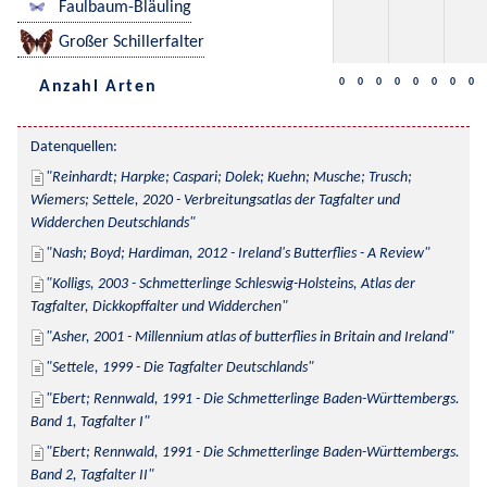
Faulbaum-Bläuling
Großer Schillerfalter
0
0
0
0
0
0
0
0
Anzahl Arten
Datenquellen:
Reinhardt; Harpke; Caspari; Dolek; Kuehn; Musche; Trusch; 
Wiemers; Settele, 2020 - Verbreitungsatlas der Tagfalter und 
Widderchen Deutschlands
Nash; Boyd; Hardiman, 2012 - Ireland's Butterflies - A Review
Kolligs, 2003 - Schmetterlinge Schleswig-Holsteins, Atlas der 
Tagfalter, Dickkopffalter und Widderchen
Asher, 2001 - Millennium atlas of butterflies in Britain and Ireland
Settele, 1999 - Die Tagfalter Deutschlands
Ebert; Rennwald, 1991 - Die Schmetterlinge Baden-Württembergs. 
Band 1, Tagfalter I
Ebert; Rennwald, 1991 - Die Schmetterlinge Baden-Württembergs. 
Band 2, Tagfalter II