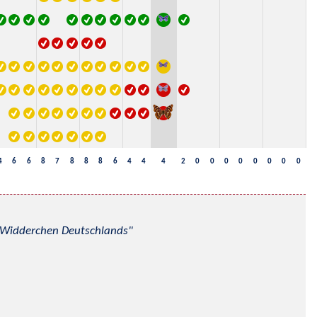
4
6
6
8
7
8
8
8
6
4
4
4
2
0
0
0
0
0
0
0
0
nd Widderchen Deutschlands