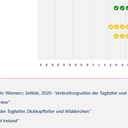
0
0
0
0
0
0
0
0
0
1
1
1
2
4
4
h; Wiemers; Settele, 2020 - Verbreitungsatlas der Tagfalter u
view
 der Tagfalter, Dickkopffalter und Widderchen
d Ireland