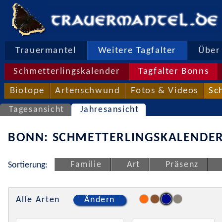
Trauermantel
Weitere Tagfalter
Über 
Schmetterlingskalender
Tagfalter Bonns
Biotope
Artenschwund
Fotos & Videos
Sc
Tagesansicht
Jahresansicht
BONN: SCHMETTERLINGSKALENDER
Familie
Art
Präsenz
Sortierung:
Alle Arten
Ändern