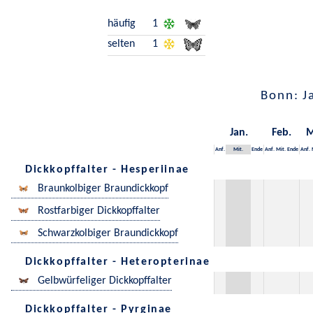
häufig
1
selten
1
Bonn: J
Jan.
Feb.
M
Anf.
Mit.
Ende
Anf.
Mit.
Ende
Anf.
Dickkopffalter - Hesperiinae
Braunkolbiger Braundickkopf
Rostfarbiger Dickkopffalter
Schwarzkolbiger Braundickkopf
Dickkopffalter - Heteropterinae
Gelbwürfeliger Dickkopffalter
Dickkopffalter - Pyrginae