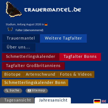
Stadium, Anfang August 2026 in 
Falter (übersommernd)
Trauermantel
Weitere Tagfalter
Über uns...
Schmetterlingskalender
Tagfalter Bonns
Tagfalter Großbritanniens
Biotope
Artenschwund
Fotos & Videos
Schmetterlingskalender Bonn
Suche
Sitemap
Tagesansicht
Jahresansicht