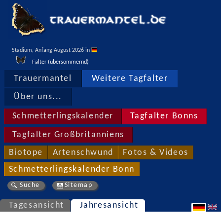
Stadium, Anfang August 2026 in 
Falter (übersommernd)
Trauermantel
Weitere Tagfalter
Über uns...
Schmetterlingskalender
Tagfalter Bonns
Tagfalter Großbritanniens
Biotope
Artenschwund
Fotos & Videos
Schmetterlingskalender Bonn
Suche
Sitemap
Tagesansicht
Jahresansicht