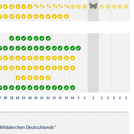
7
20
22
26
25
26
25
25
22
15
15
15
10
3
2
2
2
2
2
2
2
nd Widderchen Deutschlands