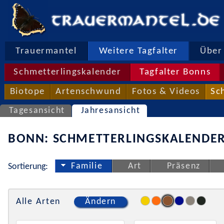
Trauermantel
Weitere Tagfalter
Über 
Schmetterlingskalender
Tagfalter Bonns
Biotope
Artenschwund
Fotos & Videos
Sc
Tagesansicht
Jahresansicht
BONN: SCHMETTERLINGSKALENDER
Familie
Art
Präsenz
Sortierung:
Alle Arten
Ändern