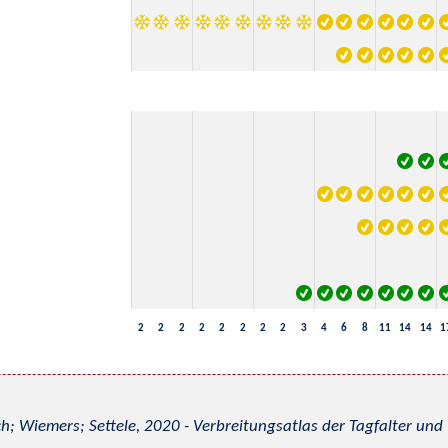
2
2
2
2
2
2
2
2
3
4
6
8
11
14
14
1
h; Wiemers; Settele, 2020 - Verbreitungsatlas der Tagfalter u