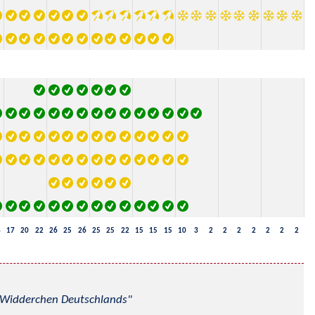
4
17
20
22
26
25
26
25
25
22
15
15
15
10
3
2
2
2
2
2
2
2
nd Widderchen Deutschlands