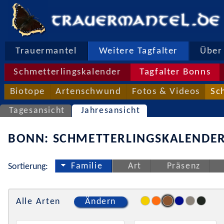
Trauermantel
Weitere Tagfalter
Über 
Schmetterlingskalender
Tagfalter Bonns
Biotope
Artenschwund
Fotos & Videos
Sc
Tagesansicht
Jahresansicht
BONN: SCHMETTERLINGSKALENDER
Familie
Art
Präsenz
Sortierung:
Alle Arten
Ändern