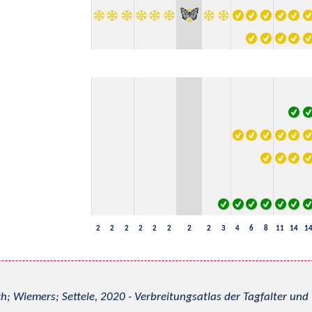
2
2
2
2
2
2
2
2
3
4
6
8
11
14
1
h; Wiemers; Settele, 2020 - Verbreitungsatlas der Tagfalter u