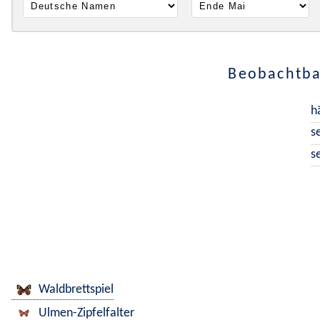
Beobachtba
h
s
s
Waldbrettspiel
Ulmen-Zipfelfalter