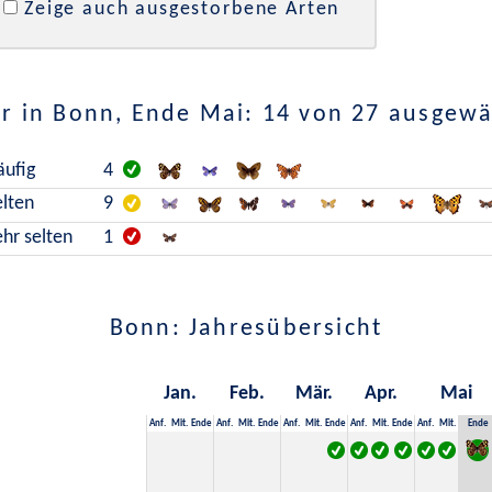
Zeige auch ausgestorbene Arten
r in Bonn, Ende Mai: 14 von 27 ausgewä
äufig
4
elten
9
ehr selten
1
Bonn: Jahresübersicht
Jan.
Feb.
Mär.
Apr.
Mai
Anf.
Mit.
Ende
Anf.
Mit.
Ende
Anf.
Mit.
Ende
Anf.
Mit.
Ende
Anf.
Mit.
Ende