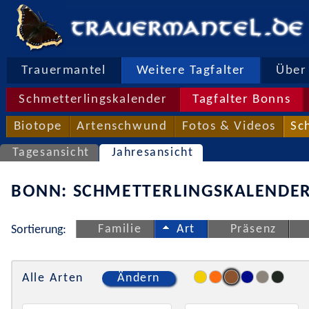
Trauermantel
Weitere Tagfalter
Über 
Schmetterlingskalender
Tagfalter Bonns
Biotope
Artenschwund
Fotos & Videos
Sc
Tagesansicht
Jahresansicht
BONN: SCHMETTERLINGSKALENDER
Familie
Art
Präsenz
Sortierung:
Alle Arten
Ändern