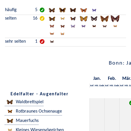
häufig
5
selten
16
sehr selten
1
Bonn: J
Jan.
Feb.
Mär
Anf.
Mit.
Ende
Anf.
Mit.
Ende
Anf.
Mit.
E
Edelfalter - Augenfalter
Waldbrettspiel
Rotbraunes Ochsenauge
Mauerfuchs
Kleines Wiesenvögelchen