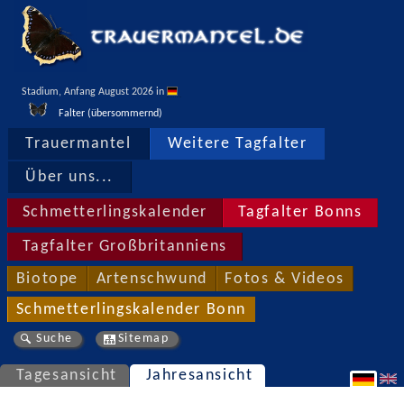
Stadium, Anfang August 2026 in 
Falter (übersommernd)
Trauermantel
Weitere Tagfalter
Über uns...
Schmetterlingskalender
Tagfalter Bonns
Tagfalter Großbritanniens
Biotope
Artenschwund
Fotos & Videos
Schmetterlingskalender Bonn
Suche
Sitemap
Tagesansicht
Jahresansicht