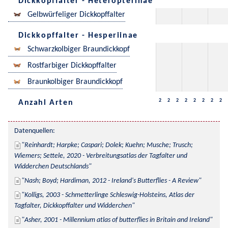
Dickkopffalter - Heteropterinae
Gelbwürfeliger Dickkopffalter
Dickkopffalter - Hesperiinae
Schwarzkolbiger Braundickkopf
Rostfarbiger Dickkopffalter
Braunkolbiger Braundickkopf
2
2
2
2
2
2
2
2
Anzahl Arten
Datenquellen:
Reinhardt; Harpke; Caspari; Dolek; Kuehn; Musche; Trusch; 
Wiemers; Settele, 2020 - Verbreitungsatlas der Tagfalter und 
Widderchen Deutschlands
Nash; Boyd; Hardiman, 2012 - Ireland's Butterflies - A Review
Kolligs, 2003 - Schmetterlinge Schleswig-Holsteins, Atlas der 
Tagfalter, Dickkopffalter und Widderchen
Asher, 2001 - Millennium atlas of butterflies in Britain and Ireland