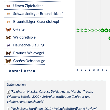
Ulmen-Zipfelfalter
Schwarzkolbiger Braundickkopf
Braunkolbiger Braundickkopf
C-Falter
Waldbrettspiel
Hauhechel-Bläuling
Brauner Waldvogel
Großes Ochsenauge
2
2
2
2
2
2
2
2
Anzahl Arten
Datenquellen:
Reinhardt; Harpke; Caspari; Dolek; Kuehn; Musche; Trusch; 
Wiemers; Settele, 2020 - Verbreitungsatlas der Tagfalter und 
Widderchen Deutschlands
Nash; Boyd; Hardiman, 2012 - Ireland's Butterflies - A Review