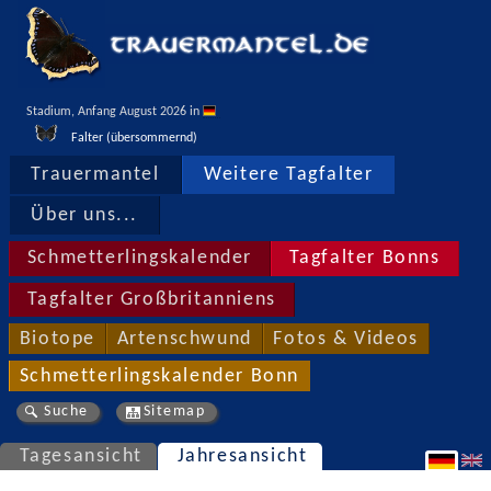
Stadium, Anfang August 2026 in 
Falter (übersommernd)
Trauermantel
Weitere Tagfalter
Über uns...
Schmetterlingskalender
Tagfalter Bonns
Tagfalter Großbritanniens
Biotope
Artenschwund
Fotos & Videos
Schmetterlingskalender Bonn
Suche
Sitemap
Tagesansicht
Jahresansicht