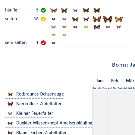
häufig
5
selten
16
sehr selten
1
Bonn: J
Jan.
Feb.
Mär
Anf.
Mit.
Ende
Anf.
Mit.
Ende
Anf.
Mit.
E
Rotbraunes Ochsenauge
Nierenfleck-Zipfelfalter
Kleiner Feuerfalter
Dunkler Wiesenknopf-Ameisenbläuling
Blauer Eichen-Zipfelfalter