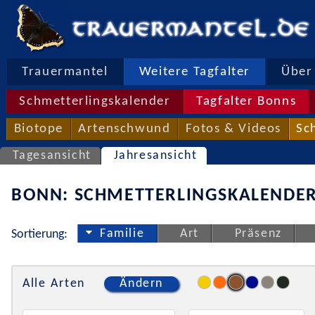
Trauermantel
Weitere Tagfalter
Über 
Schmetterlingskalender
Tagfalter Bonns
Biotope
Artenschwund
Fotos & Videos
Sc
Tagesansicht
Jahresansicht
BONN: SCHMETTERLINGSKALENDER
Familie
Art
Präsenz
Sortierung:
Alle Arten
Ändern