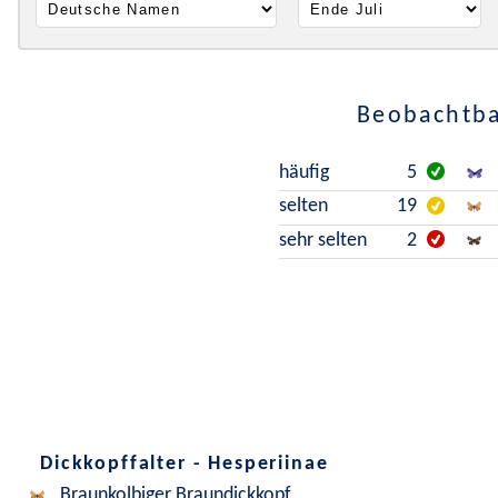
Beobachtba
häufig
5
selten
19
sehr selten
2
Dickkopffalter - Hesperiinae
Braunkolbiger Braundickkopf