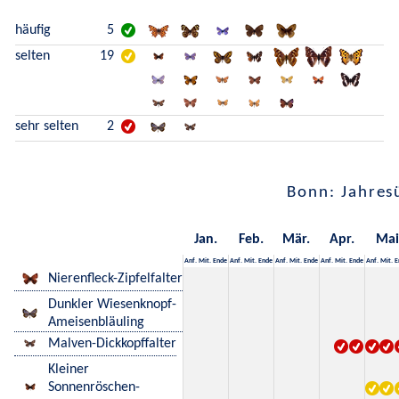
häufig
5
selten
19
sehr selten
2
Bonn: Jahres
Jan.
Feb.
Mär.
Apr.
Mai
Anf.
Mit.
Ende
Anf.
Mit.
Ende
Anf.
Mit.
Ende
Anf.
Mit.
Ende
Anf.
Mit.
E
Nierenfleck-Zipfelfalter
Dunkler Wiesenknopf-
Ameisenbläuling
Malven-Dickkopffalter
Kleiner
Sonnenröschen-