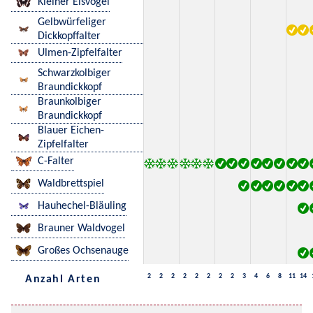
Kleiner Eisvogel
Gelbwürfeliger
Dickkopffalter
Ulmen-Zipfelfalter
Schwarzkolbiger
Braundickkopf
Braunkolbiger
Braundickkopf
Blauer Eichen-
Zipfelfalter
C-Falter
Waldbrettspiel
Hauhechel-Bläuling
Brauner Waldvogel
Großes Ochsenauge
2
2
2
2
2
2
2
2
3
4
6
8
11
14
Anzahl Arten