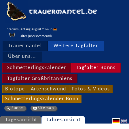
Stadium, Anfang August 2026 in 
Falter (übersommernd)
Trauermantel
Weitere Tagfalter
Über uns...
Schmetterlingskalender
Tagfalter Bonns
Tagfalter Großbritanniens
Biotope
Artenschwund
Fotos & Videos
Schmetterlingskalender Bonn
Suche
Sitemap
Tagesansicht
Jahresansicht