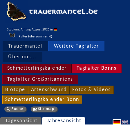
Stadium, Anfang August 2026 in 
Falter (übersommernd)
Trauermantel
Weitere Tagfalter
Über uns...
Schmetterlingskalender
Tagfalter Bonns
Tagfalter Großbritanniens
Biotope
Artenschwund
Fotos & Videos
Schmetterlingskalender Bonn
Suche
Sitemap
Tagesansicht
Jahresansicht