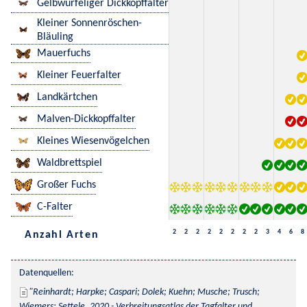
Gelbwürfeliger Dickkopffalter
Kleiner Sonnenröschen-
Bläuling
Mauerfuchs
Kleiner Feuerfalter
Landkärtchen
Malven-Dickkopffalter
Kleines Wiesenvögelchen
Waldbrettspiel
Großer Fuchs
C-Falter
2
2
2
2
2
2
2
2
3
4
6
8
Anzahl Arten
Datenquellen:
Reinhardt; Harpke; Caspari; Dolek; Kuehn; Musche; Trusch; 
Wiemers; Settele, 2020 - Verbreitungsatlas der Tagfalter und 