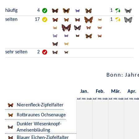
häufig
4
1
selten
17
1
sehr selten
2
Bonn: Jahr
Jan.
Feb.
Mär.
Apr.
Anf.
Mit.
Ende
Anf.
Mit.
Ende
Anf.
Mit.
Ende
Anf.
Mit.
End
Nierenfleck-Zipfelfalter
Rotbraunes Ochsenauge
Dunkler Wiesenknopf-
Ameisenbläuling
Blauer Eichen-Zipfelfalter