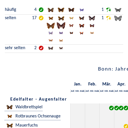
häufig
4
1
selten
17
1
sehr selten
2
Bonn: Jahr
Jan.
Feb.
Mär.
Apr.
Anf.
Mit.
Ende
Anf.
Mit.
Ende
Anf.
Mit.
Ende
Anf.
Mit.
End
Edelfalter - Augenfalter
Waldbrettspiel
Rotbraunes Ochsenauge
Mauerfuchs