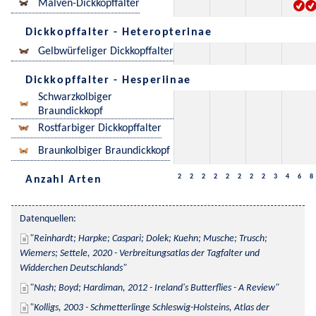
Malven-Dickkopffalter
Dickkopffalter - Heteropterinae
Gelbwürfeliger Dickkopffalter
Dickkopffalter - Hesperiinae
Schwarzkolbiger
Braundickkopf
Rostfarbiger Dickkopffalter
Braunkolbiger Braundickkopf
2
2
2
2
2
2
2
2
3
4
6
8
Anzahl Arten
Datenquellen:
Reinhardt; Harpke; Caspari; Dolek; Kuehn; Musche; Trusch; 
Wiemers; Settele, 2020 - Verbreitungsatlas der Tagfalter und 
Widderchen Deutschlands
Nash; Boyd; Hardiman, 2012 - Ireland's Butterflies - A Review
Kolligs, 2003 - Schmetterlinge Schleswig-Holsteins, Atlas der 