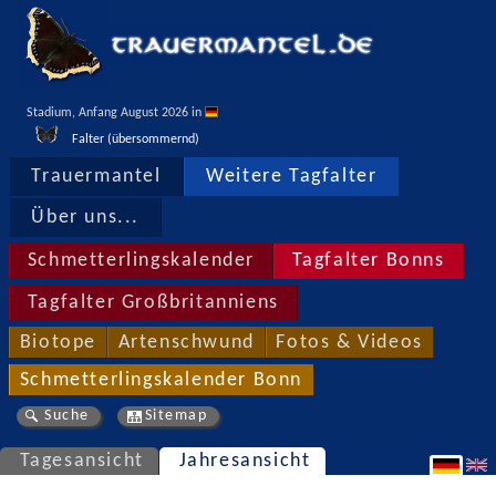
Stadium, Anfang August 2026 in 
Falter (übersommernd)
Trauermantel
Weitere Tagfalter
Über uns...
Schmetterlingskalender
Tagfalter Bonns
Tagfalter Großbritanniens
Biotope
Artenschwund
Fotos & Videos
Schmetterlingskalender Bonn
Suche
Sitemap
Tagesansicht
Jahresansicht