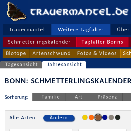
Trauermantel
Weitere Tagfalter
Über 
Schmetterlingskalender
Tagfalter Bonns
Biotope
Artenschwund
Fotos & Videos
Sc
Tagesansicht
Jahresansicht
BONN: SCHMETTERLINGSKALENDER
Familie
Art
Präsenz
Sortierung:
Alle Arten
Ändern