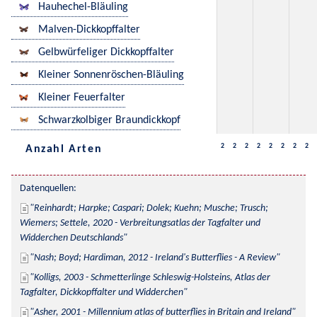
Hauhechel-Bläuling
Malven-Dickkopffalter
Gelbwürfeliger Dickkopffalter
Kleiner Sonnenröschen-Bläuling
Kleiner Feuerfalter
Schwarzkolbiger Braundickkopf
2
2
2
2
2
2
2
2
Anzahl Arten
Datenquellen:
Reinhardt; Harpke; Caspari; Dolek; Kuehn; Musche; Trusch; 
Wiemers; Settele, 2020 - Verbreitungsatlas der Tagfalter und 
Widderchen Deutschlands
Nash; Boyd; Hardiman, 2012 - Ireland's Butterflies - A Review
Kolligs, 2003 - Schmetterlinge Schleswig-Holsteins, Atlas der 
Tagfalter, Dickkopffalter und Widderchen
Asher, 2001 - Millennium atlas of butterflies in Britain and Ireland