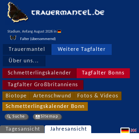
Stadium, Anfang August 2026 in 
Falter (übersommernd)
Trauermantel
Weitere Tagfalter
Über uns...
Schmetterlingskalender
Tagfalter Bonns
Tagfalter Großbritanniens
Biotope
Artenschwund
Fotos & Videos
Schmetterlingskalender Bonn
Suche
Sitemap
Tagesansicht
Jahresansicht