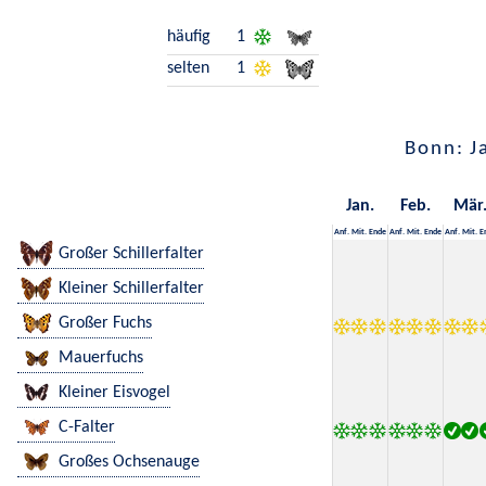
häufig
1
selten
1
Bonn: J
Jan.
Feb.
Mär
Anf.
Mit.
Ende
Anf.
Mit.
Ende
Anf.
Mit.
E
Großer Schillerfalter
Kleiner Schillerfalter
Großer Fuchs
Mauerfuchs
Kleiner Eisvogel
C-Falter
Großes Ochsenauge