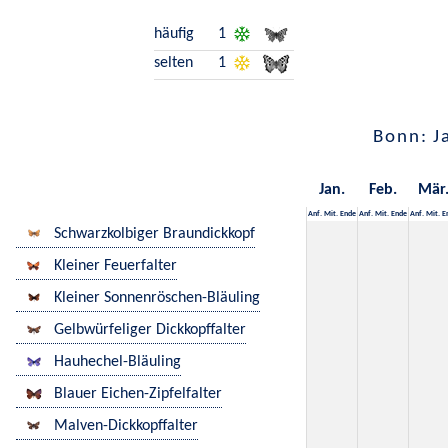
häufig
1
selten
1
Bonn: J
Jan.
Feb.
Mär
Anf.
Mit.
Ende
Anf.
Mit.
Ende
Anf.
Mit.
E
Schwarzkolbiger Braundickkopf
Kleiner Feuerfalter
Kleiner Sonnenröschen-Bläuling
Gelbwürfeliger Dickkopffalter
Hauhechel-Bläuling
Blauer Eichen-Zipfelfalter
Malven-Dickkopffalter