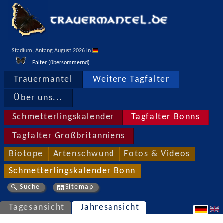
Stadium, Anfang August 2026 in 
Falter (übersommernd)
Trauermantel
Weitere Tagfalter
Über uns...
Schmetterlingskalender
Tagfalter Bonns
Tagfalter Großbritanniens
Biotope
Artenschwund
Fotos & Videos
Schmetterlingskalender Bonn
Suche
Sitemap
Tagesansicht
Jahresansicht