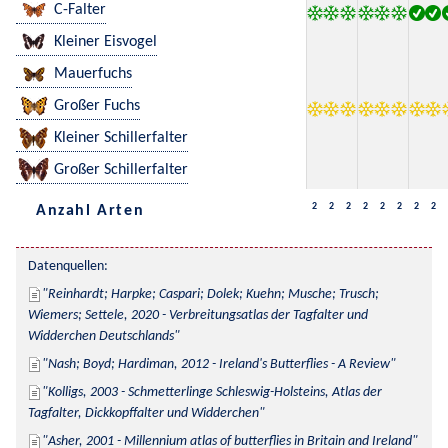
C-Falter
Kleiner Eisvogel
Mauerfuchs
Großer Fuchs
Kleiner Schillerfalter
Großer Schillerfalter
2
2
2
2
2
2
2
2
Anzahl Arten
Datenquellen:
Reinhardt; Harpke; Caspari; Dolek; Kuehn; Musche; Trusch; 
Wiemers; Settele, 2020 - Verbreitungsatlas der Tagfalter und 
Widderchen Deutschlands
Nash; Boyd; Hardiman, 2012 - Ireland's Butterflies - A Review
Kolligs, 2003 - Schmetterlinge Schleswig-Holsteins, Atlas der 
Tagfalter, Dickkopffalter und Widderchen
Asher, 2001 - Millennium atlas of butterflies in Britain and Ireland