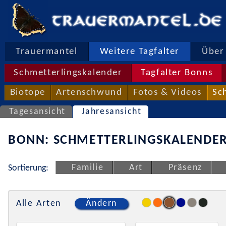
Trauermantel
Weitere Tagfalter
Über 
Schmetterlingskalender
Tagfalter Bonns
Biotope
Artenschwund
Fotos & Videos
Sc
Tagesansicht
Jahresansicht
BONN: SCHMETTERLINGSKALENDER
Familie
Art
Präsenz
Sortierung:
Alle Arten
Ändern