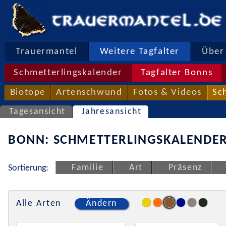
Trauermantel
Weitere Tagfalter
Über 
Schmetterlingskalender
Tagfalter Bonns
Biotope
Artenschwund
Fotos & Videos
Sc
Tagesansicht
Jahresansicht
BONN: SCHMETTERLINGSKALENDER
Familie
Art
Präsenz
Sortierung:
Alle Arten
Ändern