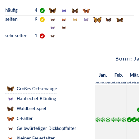
häufig
4
selten
9
sehr selten
1
Bonn: J
Jan.
Feb.
Mär
Anf.
Mit.
Ende
Anf.
Mit.
Ende
Anf.
Mit.
E
Großes Ochsenauge
Hauhechel-Bläuling
Waldbrettspiel
C-Falter
Gelbwürfeliger Dickkopffalter
Kleiner Feuerfalter