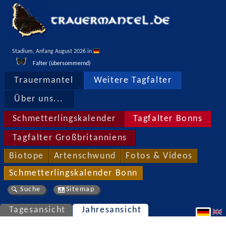
Stadium, Anfang August 2026 in 
Falter (übersommernd)
Trauermantel
Weitere Tagfalter
Über uns...
Schmetterlingskalender
Tagfalter Bonns
Tagfalter Großbritanniens
Biotope
Artenschwund
Fotos & Videos
Schmetterlingskalender Bonn
Suche
Sitemap
Tagesansicht
Jahresansicht