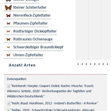
Kleiner Schillerfalter
Nierenfleck-Zipfelfalter
Pflaumen-Zipfelfalter
Rostfarbiger Dickkopffalter
Rotbraunes Ochsenauge
Schwarzkolbiger Braundickkopf
Ulmen-Zipfelfalter
2
2
2
2
2
2
2
2
Anzahl Arten
Datenquellen:
Reinhardt; Harpke; Caspari; Dolek; Kuehn; Musche; Trusch; 
Wiemers; Settele, 2020 - Verbreitungsatlas der Tagfalter und 
Widderchen Deutschlands
Nash; Boyd; Hardiman, 2012 - Ireland's Butterflies - A Review
Kolligs, 2003 - Schmetterlinge Schleswig-Holsteins, Atlas der 