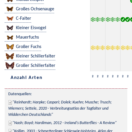
Großes Ochsenauge
C-Falter
Kleiner Eisvogel
Mauerfuchs
Großer Fuchs
Kleiner Schillerfalter
Großer Schillerfalter
2
2
2
2
2
2
2
2
Anzahl Arten
Datenquellen:
Reinhardt; Harpke; Caspari; Dolek; Kuehn; Musche; Trusch; 
Wiemers; Settele, 2020 - Verbreitungsatlas der Tagfalter und 
Widderchen Deutschlands
Nash; Boyd; Hardiman, 2012 - Ireland's Butterflies - A Review
Kolligs, 2003 - Schmetterlinge Schleswig-Holsteins, Atlas der 