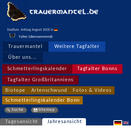
Stadium, Anfang August 2026 in 
Falter (übersommernd)
Trauermantel
Weitere Tagfalter
Über uns...
Schmetterlingskalender
Tagfalter Bonns
Tagfalter Großbritanniens
Biotope
Artenschwund
Fotos & Videos
Schmetterlingskalender Bonn
Suche
Sitemap
Tagesansicht
Jahresansicht