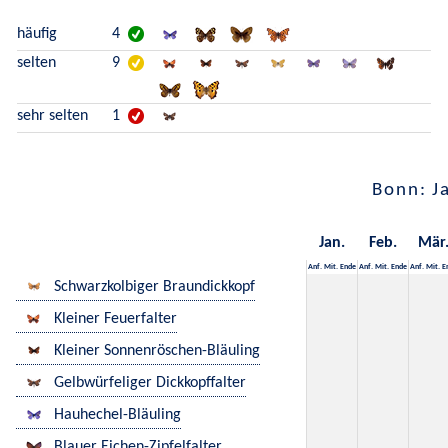
häufig
4
selten
9
sehr selten
1
Bonn: J
Jan.
Feb.
Mär
Anf.
Mit.
Ende
Anf.
Mit.
Ende
Anf.
Mit.
E
Schwarzkolbiger Braundickkopf
Kleiner Feuerfalter
Kleiner Sonnenröschen-Bläuling
Gelbwürfeliger Dickkopffalter
Hauhechel-Bläuling
Blauer Eichen-Zipfelfalter