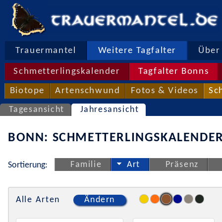
Trauermantel
Weitere Tagfalter
Über 
Schmetterlingskalender
Tagfalter Bonns
Biotope
Artenschwund
Fotos & Videos
Sc
Tagesansicht
Jahresansicht
BONN: SCHMETTERLINGSKALENDER
Familie
Art
Präsenz
Sortierung:
Alle Arten
Ändern