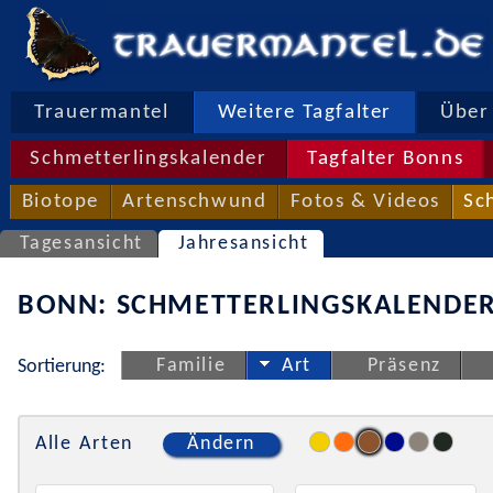
Trauermantel
Weitere Tagfalter
Über 
Schmetterlingskalender
Tagfalter Bonns
Biotope
Artenschwund
Fotos & Videos
Sc
Tagesansicht
Jahresansicht
BONN: SCHMETTERLINGSKALENDER
Familie
Art
Präsenz
Sortierung:
Alle Arten
Ändern