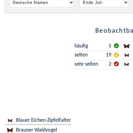
Beobachtba
häufig
5
selten
19
sehr selten
2
Blauer Eichen-Zipfelfalter
Brauner Waldvogel