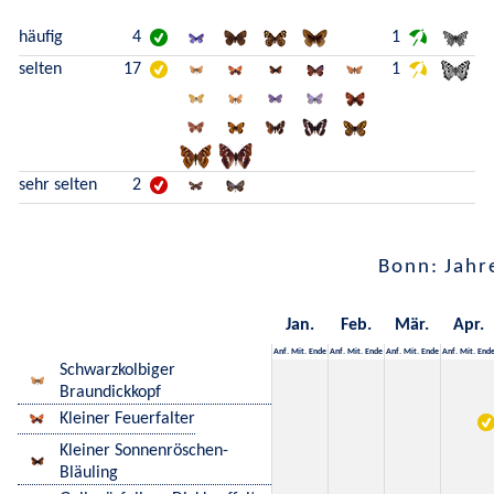
häufig
4
1
selten
17
1
sehr selten
2
Bonn: Jahr
Jan.
Feb.
Mär.
Apr.
Anf.
Mit.
Ende
Anf.
Mit.
Ende
Anf.
Mit.
Ende
Anf.
Mit.
End
Schwarzkolbiger
Braundickkopf
Kleiner Feuerfalter
Kleiner Sonnenröschen-
Bläuling