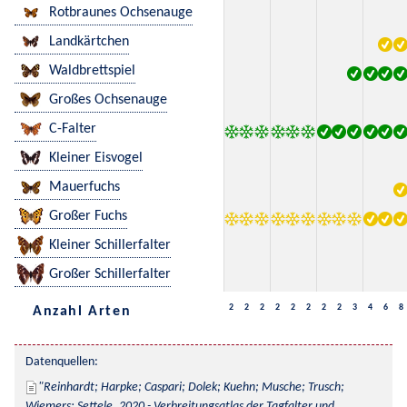
Rotbraunes Ochsenauge
Landkärtchen
Waldbrettspiel
Großes Ochsenauge
C-Falter
Kleiner Eisvogel
Mauerfuchs
Großer Fuchs
Kleiner Schillerfalter
Großer Schillerfalter
2
2
2
2
2
2
2
2
3
4
6
8
Anzahl Arten
Datenquellen:
Reinhardt; Harpke; Caspari; Dolek; Kuehn; Musche; Trusch; 
Wiemers; Settele, 2020 - Verbreitungsatlas der Tagfalter und 