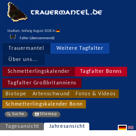
Stadium, Anfang August 2026 in 
Falter (übersommernd)
Trauermantel
Weitere Tagfalter
Über uns...
Schmetterlingskalender
Tagfalter Bonns
Tagfalter Großbritanniens
Biotope
Artenschwund
Fotos & Videos
Schmetterlingskalender Bonn
Suche
Sitemap
Tagesansicht
Jahresansicht