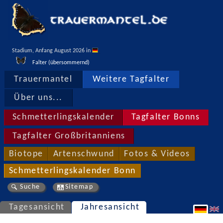
Stadium, Anfang August 2026 in 
Falter (übersommernd)
Trauermantel
Weitere Tagfalter
Über uns...
Schmetterlingskalender
Tagfalter Bonns
Tagfalter Großbritanniens
Biotope
Artenschwund
Fotos & Videos
Schmetterlingskalender Bonn
Suche
Sitemap
Tagesansicht
Jahresansicht