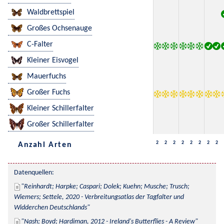
Waldbrettspiel
Großes Ochsenauge
C-Falter
Kleiner Eisvogel
Mauerfuchs
Großer Fuchs
Kleiner Schillerfalter
Großer Schillerfalter
2
2
2
2
2
2
2
2
Anzahl Arten
Datenquellen:
Reinhardt; Harpke; Caspari; Dolek; Kuehn; Musche; Trusch; 
Wiemers; Settele, 2020 - Verbreitungsatlas der Tagfalter und 
Widderchen Deutschlands
Nash; Boyd; Hardiman, 2012 - Ireland's Butterflies - A Review