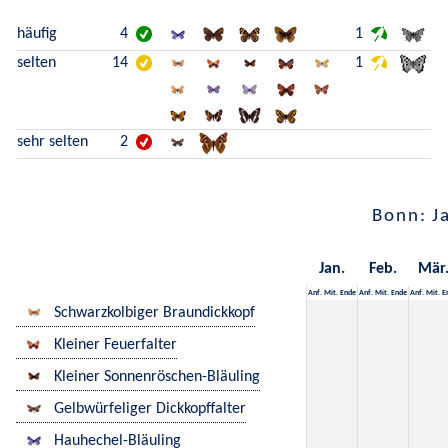
häufig
4
1
selten
14
1
sehr selten
2
Bonn: J
Jan.
Feb.
Mär
Anf.
Mit.
Ende
Anf.
Mit.
Ende
Anf.
Mit.
E
Schwarzkolbiger Braundickkopf
Kleiner Feuerfalter
Kleiner Sonnenröschen-Bläuling
Gelbwürfeliger Dickkopffalter
Hauhechel-Bläuling