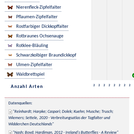
Nierenfleck-Zipfelfalter
Pflaumen-Zipfelfalter
Rostfarbiger Dickkopffalter
Rotbraunes Ochsenauge
Rotklee-Bläuling
Schwarzkolbiger Braundickkopf
Ulmen-Zipfelfalter
Waldbrettspiel
2
2
2
2
2
2
2
2
Anzahl Arten
Datenquellen:
Reinhardt; Harpke; Caspari; Dolek; Kuehn; Musche; Trusch; 
Wiemers; Settele, 2020 - Verbreitungsatlas der Tagfalter und 
Widderchen Deutschlands
Nash; Boyd; Hardiman, 2012 - Ireland's Butterflies - A Review