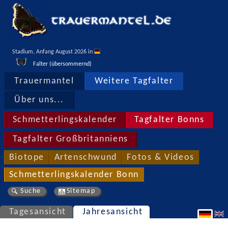
Stadium, Anfang August 2026 in 
Falter (übersommernd)
Trauermantel
Weitere Tagfalter
Über uns...
Schmetterlingskalender
Tagfalter Bonns
Tagfalter Großbritanniens
Biotope
Artenschwund
Fotos & Videos
Schmetterlingskalender Bonn
Suche
Sitemap
Tagesansicht
Jahresansicht