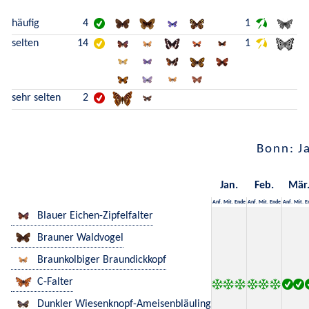
häufig
4
1
selten
14
1
sehr selten
2
Bonn: J
Jan.
Feb.
Mär
Anf.
Mit.
Ende
Anf.
Mit.
Ende
Anf.
Mit.
E
Blauer Eichen-Zipfelfalter
Brauner Waldvogel
Braunkolbiger Braundickkopf
C-Falter
Dunkler Wiesenknopf-Ameisenbläuling