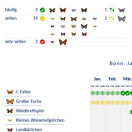
häufig
4
1
selten
14
1
sehr selten
2
Bonn: J
Jan.
Feb.
Mär
Anf.
Mit.
Ende
Anf.
Mit.
Ende
Anf.
Mit.
E
C-Falter
Großer Fuchs
Waldbrettspiel
Kleines Wiesenvögelchen
Landkärtchen