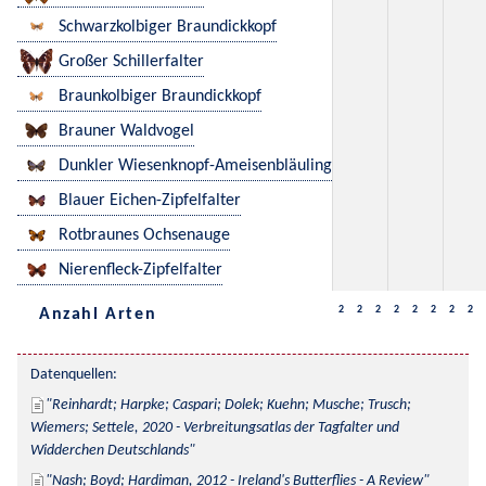
Schwarzkolbiger Braundickkopf
Großer Schillerfalter
Braunkolbiger Braundickkopf
Brauner Waldvogel
Dunkler Wiesenknopf-Ameisenbläuling
Blauer Eichen-Zipfelfalter
Rotbraunes Ochsenauge
Nierenfleck-Zipfelfalter
2
2
2
2
2
2
2
2
Anzahl Arten
Datenquellen:
Reinhardt; Harpke; Caspari; Dolek; Kuehn; Musche; Trusch; 
Wiemers; Settele, 2020 - Verbreitungsatlas der Tagfalter und 
Widderchen Deutschlands
Nash; Boyd; Hardiman, 2012 - Ireland's Butterflies - A Review