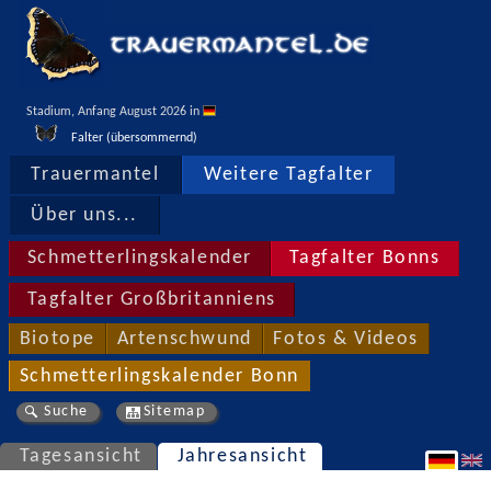
Stadium, Anfang August 2026 in 
Falter (übersommernd)
Trauermantel
Weitere Tagfalter
Über uns...
Schmetterlingskalender
Tagfalter Bonns
Tagfalter Großbritanniens
Biotope
Artenschwund
Fotos & Videos
Schmetterlingskalender Bonn
Suche
Sitemap
Tagesansicht
Jahresansicht