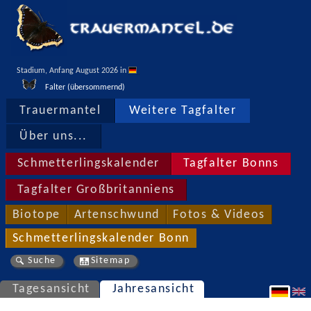
Stadium, Anfang August 2026 in 
Falter (übersommernd)
Trauermantel
Weitere Tagfalter
Über uns...
Schmetterlingskalender
Tagfalter Bonns
Tagfalter Großbritanniens
Biotope
Artenschwund
Fotos & Videos
Schmetterlingskalender Bonn
Suche
Sitemap
Tagesansicht
Jahresansicht