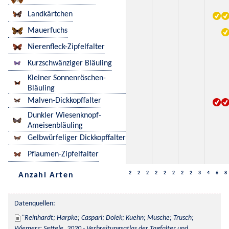
Landkärtchen
Mauerfuchs
Nierenfleck-Zipfelfalter
Kurzschwänziger Bläuling
Kleiner Sonnenröschen-
Bläuling
Malven-Dickkopffalter
Dunkler Wiesenknopf-
Ameisenbläuling
Gelbwürfeliger Dickkopffalter
Pflaumen-Zipfelfalter
2
2
2
2
2
2
2
2
3
4
6
8
Anzahl Arten
Datenquellen:
Reinhardt; Harpke; Caspari; Dolek; Kuehn; Musche; Trusch; 
Wiemers; Settele, 2020 - Verbreitungsatlas der Tagfalter und 