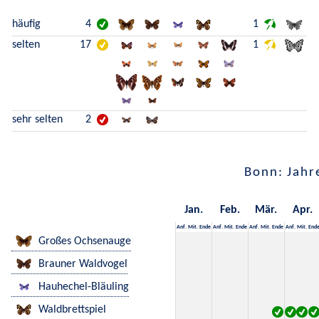
häufig
4
1
selten
17
1
sehr selten
2
Bonn: Jahr
Jan.
Feb.
Mär.
Apr.
Anf.
Mit.
Ende
Anf.
Mit.
Ende
Anf.
Mit.
Ende
Anf.
Mit.
End
Großes Ochsenauge
Brauner Waldvogel
Hauhechel-Bläuling
Waldbrettspiel