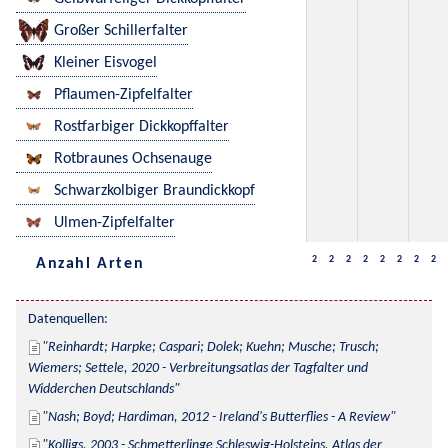
Großer Schillerfalter
Kleiner Eisvogel
Pflaumen-Zipfelfalter
Rostfarbiger Dickkopffalter
Rotbraunes Ochsenauge
Schwarzkolbiger Braundickkopf
Ulmen-Zipfelfalter
2
2
2
2
2
2
2
2
Anzahl Arten
Datenquellen:
Reinhardt; Harpke; Caspari; Dolek; Kuehn; Musche; Trusch; 
Wiemers; Settele, 2020 - Verbreitungsatlas der Tagfalter und 
Widderchen Deutschlands
Nash; Boyd; Hardiman, 2012 - Ireland's Butterflies - A Review
Kolligs, 2003 - Schmetterlinge Schleswig-Holsteins, Atlas der 