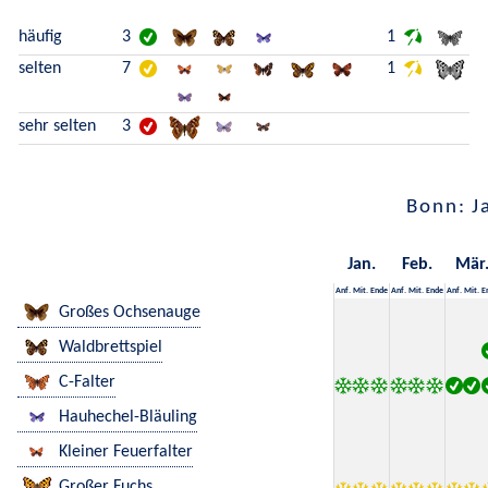
häufig
3
1
selten
7
1
sehr selten
3
Bonn: J
Jan.
Feb.
Mär
Anf.
Mit.
Ende
Anf.
Mit.
Ende
Anf.
Mit.
E
Großes Ochsenauge
Waldbrettspiel
C-Falter
Hauhechel-Bläuling
Kleiner Feuerfalter
Großer Fuchs