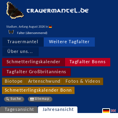
Stadium, Anfang August 2026 in 
Falter (übersommernd)
Trauermantel
Weitere Tagfalter
Über uns...
Schmetterlingskalender
Tagfalter Bonns
Tagfalter Großbritanniens
Biotope
Artenschwund
Fotos & Videos
Schmetterlingskalender Bonn
Suche
Sitemap
Tagesansicht
Jahresansicht