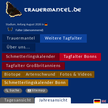
Stadium, Anfang August 2026 in 
Falter (übersommernd)
Trauermantel
Weitere Tagfalter
Über uns...
Schmetterlingskalender
Tagfalter Bonns
Tagfalter Großbritanniens
Biotope
Artenschwund
Fotos & Videos
Schmetterlingskalender Bonn
Suche
Sitemap
Tagesansicht
Jahresansicht