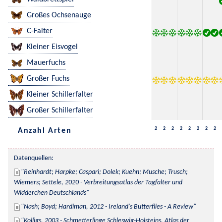
Großes Ochsenauge
C-Falter
Kleiner Eisvogel
Mauerfuchs
Großer Fuchs
Kleiner Schillerfalter
Großer Schillerfalter
2
2
2
2
2
2
2
2
Anzahl Arten
Datenquellen:
Reinhardt; Harpke; Caspari; Dolek; Kuehn; Musche; Trusch; 
Wiemers; Settele, 2020 - Verbreitungsatlas der Tagfalter und 
Widderchen Deutschlands
Nash; Boyd; Hardiman, 2012 - Ireland's Butterflies - A Review
Kolligs, 2003 - Schmetterlinge Schleswig-Holsteins, Atlas der 