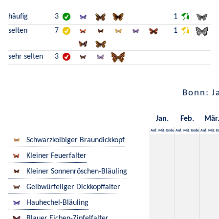
häufig
3
1
selten
7
1
sehr selten
3
Bonn: J
Jan.
Feb.
Mär
Anf.
Mit.
Ende
Anf.
Mit.
Ende
Anf.
Mit.
E
Schwarzkolbiger Braundickkopf
Kleiner Feuerfalter
Kleiner Sonnenröschen-Bläuling
Gelbwürfeliger Dickkopffalter
Hauhechel-Bläuling
Blauer Eichen-Zipfelfalter