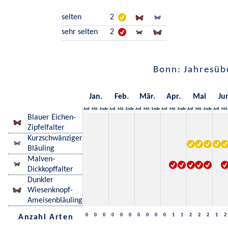
selten
2
sehr selten
2
Bonn: Jahresüb
Jan.
Feb.
Mär.
Apr.
Mai
Ju
Anf.
Mit.
Ende
Anf.
Mit.
Ende
Anf.
Mit.
Ende
Anf.
Mit.
Ende
Anf.
Mit.
Ende
Anf.
Mit
Blauer Eichen-
Zipfelfalter
Kurzschwänziger
Bläuling
Malven-
Dickkopffalter
Dunkler
Wiesenknopf-
Ameisenbläuling
0
0
0
0
0
0
0
0
0
0
1
1
2
2
2
1
2
Anzahl Arten