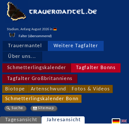
Stadium, Anfang August 2026 in 
Falter (übersommernd)
Trauermantel
Weitere Tagfalter
Über uns...
Schmetterlingskalender
Tagfalter Bonns
Tagfalter Großbritanniens
Biotope
Artenschwund
Fotos & Videos
Schmetterlingskalender Bonn
Suche
Sitemap
Tagesansicht
Jahresansicht