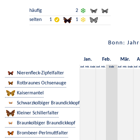
häufig
2
selten
1
1
Bonn: Jahr
Jan.
Feb.
Mär.
A
Anf.
Mit.
Ende
Anf.
Mit.
Ende
Anf.
Mit.
Ende
Anf.
M
Nierenfleck-Zipfelfalter
Rotbraunes Ochsenauge
Kaisermantel
Schwarzkolbiger Braundickkopf
Kleiner Schillerfalter
Braunkolbiger Braundickkopf
Brombeer-Perlmuttfalter