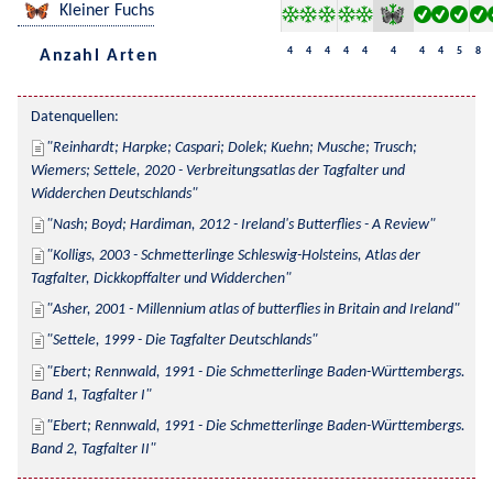
Kleiner Fuchs
4
4
4
4
4
4
4
4
5
8
Anzahl Arten
Datenquellen:
Reinhardt; Harpke; Caspari; Dolek; Kuehn; Musche; Trusch; 
Wiemers; Settele, 2020 - Verbreitungsatlas der Tagfalter und 
Widderchen Deutschlands
Nash; Boyd; Hardiman, 2012 - Ireland's Butterflies - A Review
Kolligs, 2003 - Schmetterlinge Schleswig-Holsteins, Atlas der 
Tagfalter, Dickkopffalter und Widderchen
Asher, 2001 - Millennium atlas of butterflies in Britain and Ireland
Settele, 1999 - Die Tagfalter Deutschlands
Ebert; Rennwald, 1991 - Die Schmetterlinge Baden-Württembergs. 
Band 1, Tagfalter I
Ebert; Rennwald, 1991 - Die Schmetterlinge Baden-Württembergs. 
Band 2, Tagfalter II