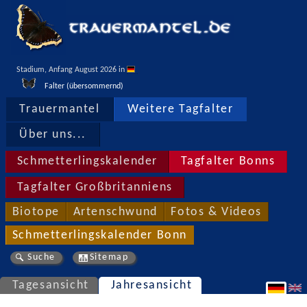
Stadium, Anfang August 2026 in 
Falter (übersommernd)
Trauermantel
Weitere Tagfalter
Über uns...
Schmetterlingskalender
Tagfalter Bonns
Tagfalter Großbritanniens
Biotope
Artenschwund
Fotos & Videos
Schmetterlingskalender Bonn
Suche
Sitemap
Tagesansicht
Jahresansicht