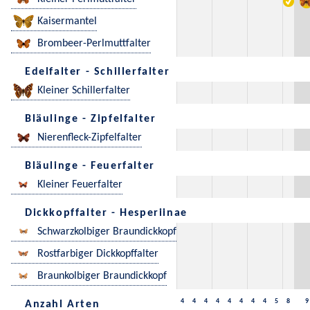
Kaisermantel
Brombeer-Perlmuttfalter
Edelfalter - Schillerfalter
Kleiner Schillerfalter
Bläulinge - Zipfelfalter
Nierenfleck-Zipfelfalter
Bläulinge - Feuerfalter
Kleiner Feuerfalter
Dickkopffalter - Hesperiinae
Schwarzkolbiger Braundickkopf
Rostfarbiger Dickkopffalter
Braunkolbiger Braundickkopf
4
4
4
4
4
4
4
4
5
8
9
Anzahl Arten