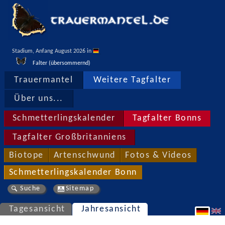
Stadium, Anfang August 2026 in 
Falter (übersommernd)
Trauermantel
Weitere Tagfalter
Über uns...
Schmetterlingskalender
Tagfalter Bonns
Tagfalter Großbritanniens
Biotope
Artenschwund
Fotos & Videos
Schmetterlingskalender Bonn
Suche
Sitemap
Tagesansicht
Jahresansicht