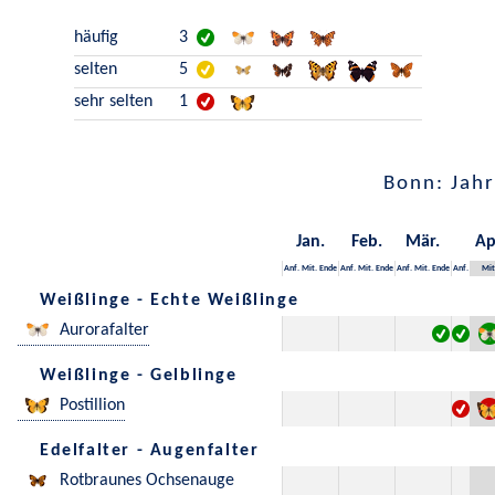
häufig
3
selten
5
sehr selten
1
Bonn: Jahr
Jan.
Feb.
Mär.
Ap
Anf.
Mit.
Ende
Anf.
Mit.
Ende
Anf.
Mit.
Ende
Anf.
Mit
Weißlinge - Echte Weißlinge
Aurorafalter
Weißlinge - Gelblinge
Postillion
Edelfalter - Augenfalter
Rotbraunes Ochsenauge