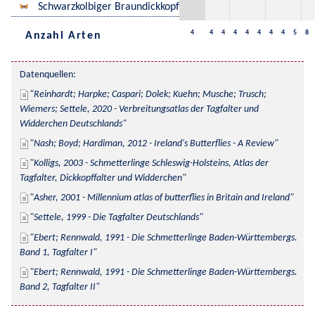
Schwarzkolbiger Braundickkopf
4
4
4
4
4
4
4
4
5
8
Anzahl Arten
Datenquellen:
Reinhardt; Harpke; Caspari; Dolek; Kuehn; Musche; Trusch; 
Wiemers; Settele, 2020 - Verbreitungsatlas der Tagfalter und 
Widderchen Deutschlands
Nash; Boyd; Hardiman, 2012 - Ireland's Butterflies - A Review
Kolligs, 2003 - Schmetterlinge Schleswig-Holsteins, Atlas der 
Tagfalter, Dickkopffalter und Widderchen
Asher, 2001 - Millennium atlas of butterflies in Britain and Ireland
Settele, 1999 - Die Tagfalter Deutschlands
Ebert; Rennwald, 1991 - Die Schmetterlinge Baden-Württembergs. 
Band 1, Tagfalter I
Ebert; Rennwald, 1991 - Die Schmetterlinge Baden-Württembergs. 
Band 2, Tagfalter II