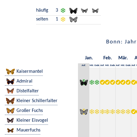
häufig
3
selten
1
Bonn: Jahr
Jan.
Feb.
Mär.
A
Anf.
Mit.
Ende
Anf.
Mit.
Ende
Anf.
Mit.
Ende
Anf.
Kaisermantel
Admiral
Distelfalter
Kleiner Schillerfalter
Großer Fuchs
Kleiner Eisvogel
Mauerfuchs