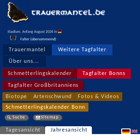
Stadium, Anfang August 2026 in 
Falter (übersommernd)
Trauermantel
Weitere Tagfalter
Über uns...
Schmetterlingskalender
Tagfalter Bonns
Tagfalter Großbritanniens
Biotope
Artenschwund
Fotos & Videos
Schmetterlingskalender Bonn
Suche
Sitemap
Tagesansicht
Jahresansicht