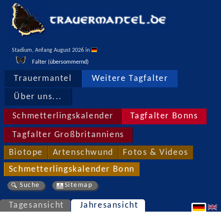
Stadium, Anfang August 2026 in 
Falter (übersommernd)
Trauermantel
Weitere Tagfalter
Über uns...
Schmetterlingskalender
Tagfalter Bonns
Tagfalter Großbritanniens
Biotope
Artenschwund
Fotos & Videos
Schmetterlingskalender Bonn
Suche
Sitemap
Tagesansicht
Jahresansicht