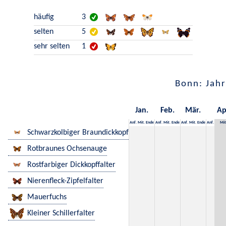
häufig
3
selten
5
sehr selten
1
Bonn: Jahr
Jan.
Feb.
Mär.
Ap
Anf.
Mit.
Ende
Anf.
Mit.
Ende
Anf.
Mit.
Ende
Anf.
Mit
Schwarzkolbiger Braundickkopf
Rotbraunes Ochsenauge
Rostfarbiger Dickkopffalter
Nierenfleck-Zipfelfalter
Mauerfuchs
Kleiner Schillerfalter