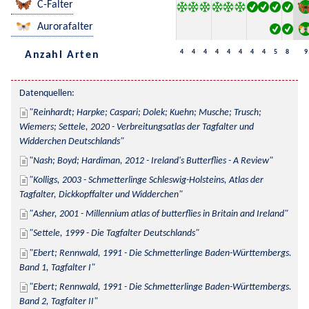
C-Falter
Aurorafalter
4
4
4
4
4
4
4
4
5
8
9
Anzahl Arten
Datenquellen:
Reinhardt; Harpke; Caspari; Dolek; Kuehn; Musche; Trusch; 
Wiemers; Settele, 2020 - Verbreitungsatlas der Tagfalter und 
Widderchen Deutschlands
Nash; Boyd; Hardiman, 2012 - Ireland's Butterflies - A Review
Kolligs, 2003 - Schmetterlinge Schleswig-Holsteins, Atlas der 
Tagfalter, Dickkopffalter und Widderchen
Asher, 2001 - Millennium atlas of butterflies in Britain and Ireland
Settele, 1999 - Die Tagfalter Deutschlands
Ebert; Rennwald, 1991 - Die Schmetterlinge Baden-Württembergs. 
Band 1, Tagfalter I
Ebert; Rennwald, 1991 - Die Schmetterlinge Baden-Württembergs. 
Band 2, Tagfalter II