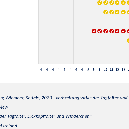
4
4
4
4
4
4
4
4
5
8
9
12
12
13
13
1
h; Wiemers; Settele, 2020 - Verbreitungsatlas der Tagfalter u
view
 der Tagfalter, Dickkopffalter und Widderchen
d Ireland