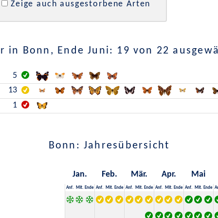
Zeige auch ausgestorbene Arten
 in Bonn, Ende Juni: 19 von 22 ausgew
5
13
1
Bonn: Jahresübersicht
Jan.
Feb.
Mär.
Apr.
Mai
Anf.
Mit.
Ende
Anf.
Mit.
Ende
Anf.
Mit.
Ende
Anf.
Mit.
Ende
Anf.
Mit.
Ende
A