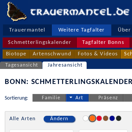
Trauermantel
Weitere Tagfalter
Über 
Schmetterlingskalender
Tagfalter Bonns
Biotope
Artenschwund
Fotos & Videos
Sc
Tagesansicht
Jahresansicht
BONN: SCHMETTERLINGSKALENDER
Familie
Art
Präsenz
Sortierung:
Alle Arten
Ändern