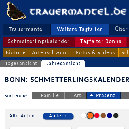
Trauermantel
Weitere Tagfalter
Über 
Schmetterlingskalender
Tagfalter Bonns
Biotope
Artenschwund
Fotos & Videos
Sc
Tagesansicht
Jahresansicht
BONN: SCHMETTERLINGSKALENDER
Familie
Art
Präsenz
Sortierung:
Alle Arten
Ändern