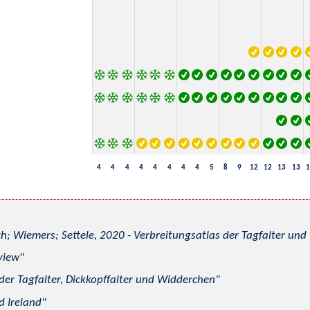
4
4
4
4
4
4
4
4
5
8
9
12
12
13
13
1
h; Wiemers; Settele, 2020 - Verbreitungsatlas der Tagfalter u
view
 der Tagfalter, Dickkopffalter und Widderchen
d Ireland